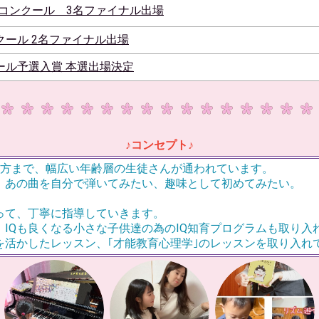
ーコンクール 3名ファイナル出場
クール 2名ファイナル出場
ール予選入賞 本選出場決定
♪コンセプト♪
人方まで、幅広い年齢層の生徒さんが通われています。
、あの曲を自分で弾いてみたい、趣味として初めてみたい。
。
って、丁寧に指導していきます。
IQも良くなる小さな子供達の為のIQ知育プログラムも取り入
を活かしたレッスン、｢才能教育心理学｣のレッスンを取り入れ