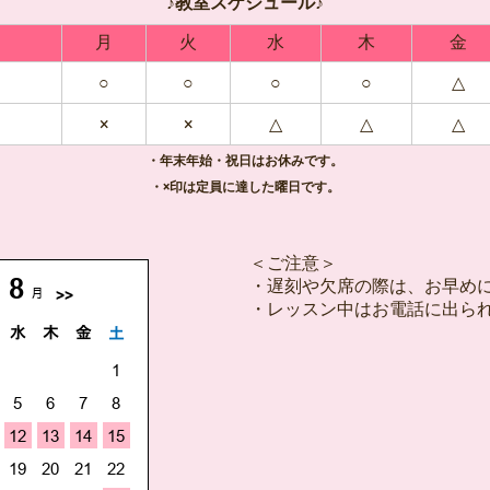
♪教室スケジュール♪
月
火
水
木
金
○
○
○
○
△
×
×
△
△
△
・年末年始・祝日はお休みです。
・×印は定員に達した曜日です。
＜ご注意＞
・遅刻や欠席の際は、お早め
・レッスン中はお電話に出ら