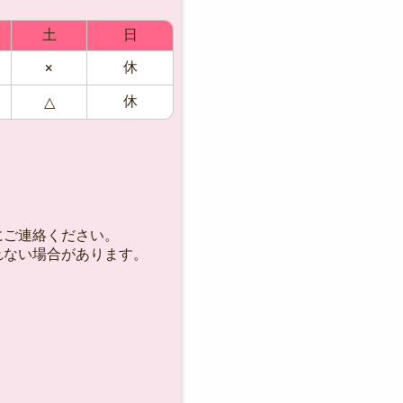
土
日
休
×
休
△
にご連絡ください。
れない場合があります。